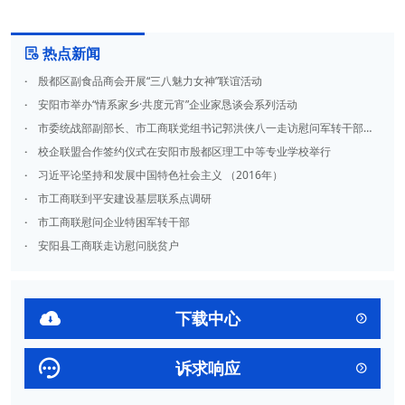
热点新闻

·
殷都区副食品商会开展“三八魅力女神”联谊活动
·
安阳市举办“情系家乡·共度元宵”企业家恳谈会系列活动
·
市委统战部副部长、市工商联党组书记郭洪侠八一走访慰问军转干部殷润田
·
校企联盟合作签约仪式在安阳市殷都区理工中等专业学校举行
·
习近平论坚持和发展中国特色社会主义 （2016年）
·
市工商联到平安建设基层联系点调研
·
市工商联慰问企业特困军转干部
·
安阳县工商联走访慰问脱贫户

下载中心


诉求响应
