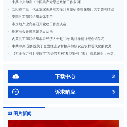
·
中共中央印发《中国共产党思想政治工作条例》
·
安阳市年轻一代企业家创新能力提升专题研修班在厦门大学圆满结业
·
安阳县工商联组织集体学习
·
市房地产业商会召开党建工作座谈会
·
钢材商会开展主题党日活动
·
内黄县工商联组织非公经济人士赴兰考 焦裕禄精神纪念馆学习
·
中共中央 国务院关于全面推进乡村振兴加快农业农村现代化的意见
·
【万企兴万村】安阳市“万企兴万村”典型案例（四） 鑫源铸业：公益助教为乡村振兴强基赋能

下载中心


诉求响应

图片新闻
