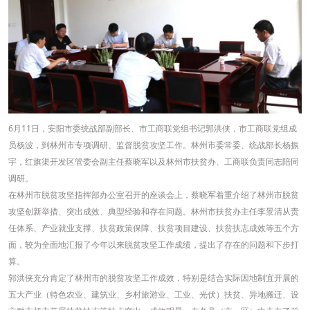
6
月11日，安阳市委统战部副部长、市工商联党组书记郭洪侠，市工商联党组成
员杨波，到林州市专项调研、监督脱贫攻坚工作。林州市委常委、统战部长杨振
宇，红旗渠开发区管委会副主任蔡晓军以及林州市扶贫办、工商联负责同志陪同
调研。
在林州市脱贫攻坚指挥部办公室召开的座谈会上，蔡晓军着重介绍了林州市脱贫
攻坚创新举措、突出成效、典型经验和存在问题。林州市扶贫办主任李景清从责
任体系、产业就业支撑、扶贫政策保障、扶贫项目建设、扶贫扶志成效等五个方
面，较为全面地汇报了今年以来脱贫攻坚工作成绩，提出了存在的问题和下步打
算。
郭洪侠充分肯定了林州市的脱贫攻坚工作成效，特别是结合实际因地制宜开展的
五大产业（特色农业、建筑业、乡村旅游业、工业、光伏）扶贫、异地搬迁、设