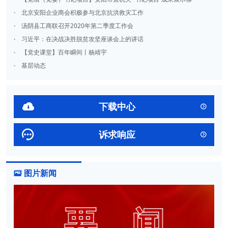
·
北京安阳企业商会积极参与北京抗洪救灾工作
·
汤阴县工商联召开2020年第二季度工作会
·
习近平：在决战决胜脱贫攻坚座谈会上的讲话
·
【党史课堂】百年瞬间丨杨靖宇
·
基层动态

下载中心


诉求响应

图片新闻
