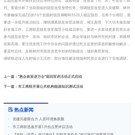
立励志超市开展扶贫扶志等特点突出、成效明显，在各县（市、区）中走在了前
列。客观分析了当前面临的脱贫攻坚形势任务，强调脱贫攻坚进入关键期，林州
市要确保完成Z后的10个贫困村脱贫摘帽和3520人稳定脱贫，任务十分艰巨，需
要进一步提升政治站位，继续绷紧脱贫攻坚这根弦，倾注真情、下大功夫做实做
好各项工作。工商联是脱贫攻坚领导小组成员单位，要进一步发动更多民营企业
参与脱贫攻坚中，发动、组织市区的企业、商会等做好与林州市的对接，再掀帮
扶新高潮。要注意发现工作中存在的问题并通过民主监督的渠道积极推动解决，
要及时总结、反映林州市脱贫攻坚中好的经验做法，做好典型宣传。
调研组还深入任村镇小王庄村、部分项目建设现场和民营企业进行了实地调研。
上一篇：
“惠企政策进万企”巡回宣讲活动正式启动
下一篇：
市工商联开展公共机构能源知识测试活动
热点新闻

·
党建共建聚合力 人居环境焕新颜​
·
市工商联迅速开展1月份点赞评议活动
·
【党组（党委）书记项目】安阳市直机关 “书记项目”成果展示⑭